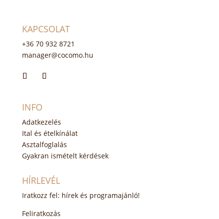
KAPCSOLAT
+36 70 932 8721
manager@cocomo.hu
INFO
Adatkezelés
Ital és ételkínálat
Asztalfoglalás
Gyakran ismételt kérdések
HÍRLEVÉL
Iratkozz fel: hírek és programajánló!
Feliratkozás