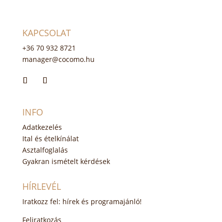
KAPCSOLAT
+36 70 932 8721
manager@cocomo.hu
INFO
Adatkezelés
Ital és ételkínálat
Asztalfoglalás
Gyakran ismételt kérdések
HÍRLEVÉL
Iratkozz fel: hírek és programajánló!
Feliratkozás