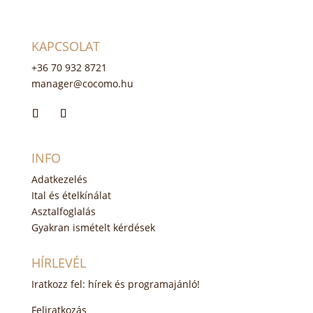
KAPCSOLAT
+36 70 932 8721
manager@cocomo.hu
INFO
Adatkezelés
Ital és ételkínálat
Asztalfoglalás
Gyakran ismételt kérdések
HÍRLEVÉL
Iratkozz fel: hírek és programajánló!
Feliratkozás